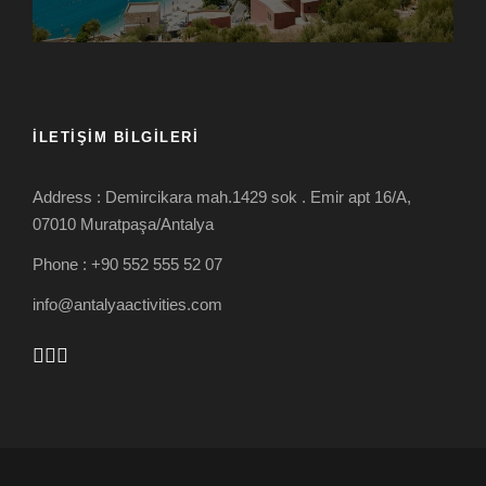
İLETIŞIM BILGILERI
Address : Demircikara mah.1429 sok . Emir apt 16/A,
07010 Muratpaşa/Antalya
Phone : +90 552 555 52 07
info@antalyaactivities.com