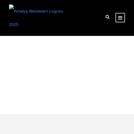
Tag
Private boat tour
Antalya